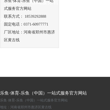
乐鱼·体育-乐鱼（中国）一站
（中国）一站式服务官
式服务官方网站
联系方式： 18539292888
方网站
固定电话：0371-60977771
厂区地址：河南省郑州市惠济
区黄古线
乐鱼·体育-乐鱼（中国）一站式服务官方网站
乐鱼·体育-乐鱼（中国）一站式服务官方网站
地址：河南省郑州市惠济区黄古线