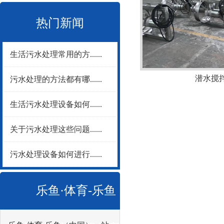
热门新闻
生活污水处理常用的方......
潜水搅
污水处理的方法都有哪......
生活污水处理设备如何......
关于污水处理这些问题......
污水处理设备如何进行......
乐鱼·体育-乐鱼