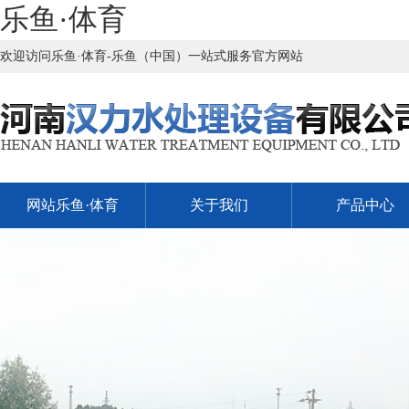
乐鱼·体育
欢迎访问乐鱼·体育-乐鱼（中国）一站式服务官方网站
网站乐鱼·体育
关于我们
产品中心