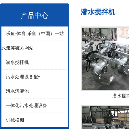
潜水搅拌机
产品中心
乐鱼·体育-乐鱼（中国）一站
式服务官方网站
气浮机
潜水搅拌机
污水处理设备配件
污水沉淀池
潜水搅
一体化污水处理设备
机械格栅