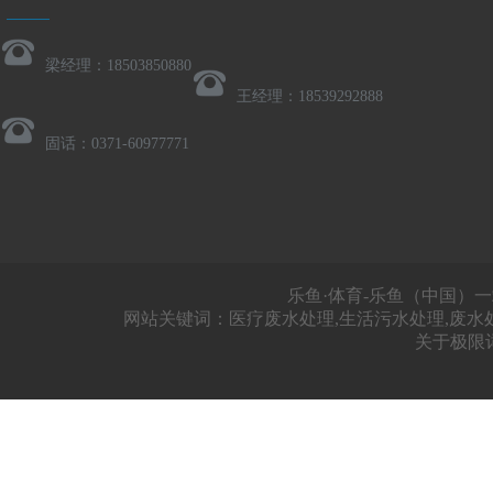
梁经理：18503850880
王经理：18539292888
固话：0371-60977771
乐鱼·体育-乐鱼（中国）一
网站关键词：医疗废水处理,生活污水处理,废水
关于极限