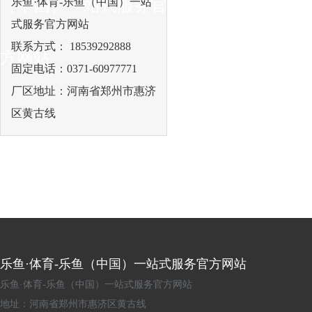
乐鱼·体育-乐鱼（中国）一站
（中国）一站式服务官
式服务官方网站
联系方式： 18539292888
方网站
固定电话：0371-60977771
厂区地址：河南省郑州市惠济
区黄古线
乐鱼·体育-乐鱼（中国）一站式服务官方网站
乐鱼·体育-乐鱼（中国）一站式服务官方网站
地址：河南省郑州市惠济区黄古线