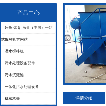
产品中心
乐鱼·体育-乐鱼（中国）一站
式服务官方网站
气浮机
潜水搅拌机
污水处理设备配件
污水沉淀池
一体化污水处理设备
详情介绍
机械格栅