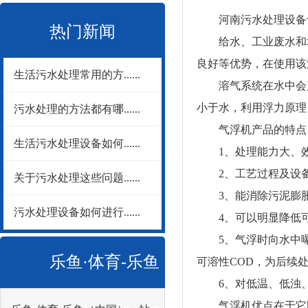
河南污水处理设备
热门新闻
给水、工业废水和城
良好等优势，在使用该
生活污水处理常用的方......
溶气系统在水中会产
小于水，利用浮力原理
污水处理的方法都有哪......
气浮机产品的特点
生活污水处理设备如何......
1、处理能力大、效
2、工艺过程及设备
关于污水处理这些问题......
3、能消除污泥膨
污水处理设备如何进行......
4、可以明显降低可上
5、气浮时向水中曝
乐鱼·体育-乐鱼
可溶性COD，为后续
6、对低温、低浊、
气浮机优点在于它固