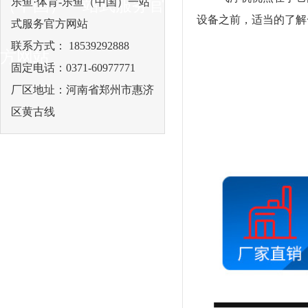
乐鱼·体育-乐鱼（中国）一站
（中国）一站式服务官
设备之前，适当的了解
式服务官方网站
联系方式： 18539292888
方网站
固定电话：0371-60977771
厂区地址：河南省郑州市惠济
区黄古线