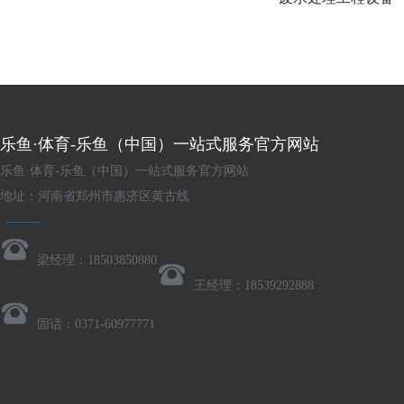
乐鱼·体育-乐鱼（中国）一站式服务官方网站
乐鱼·体育-乐鱼（中国）一站式服务官方网站
地址：河南省郑州市惠济区黄古线
梁经理：18503850880
王经理：18539292888
固话：0371-60977771