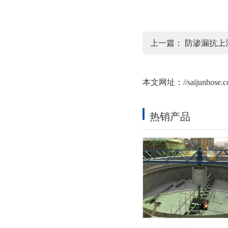
上一篇：
防渗漏抗上
本文网址：
//saijunhose.
热销产品